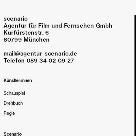
scenario
Jerusha Wahlen
Agentur für Film und Fernsehen Gmbh
Kurfürstenstr. 6
80799 München
mail@agentur-scenario.de
Telefon 089 34 02 09 27
Künstler:innen
Schauspiel
Drehbuch
Regie
Scenario