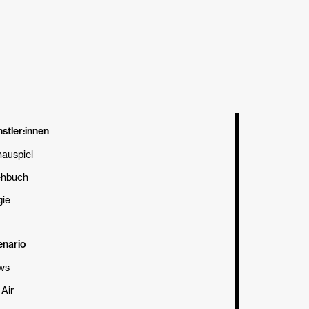
Regie
stler:innen
auspiel
ehbuch
gie
enario
ws
Air