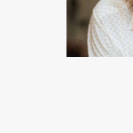
Vollbild
linerisch